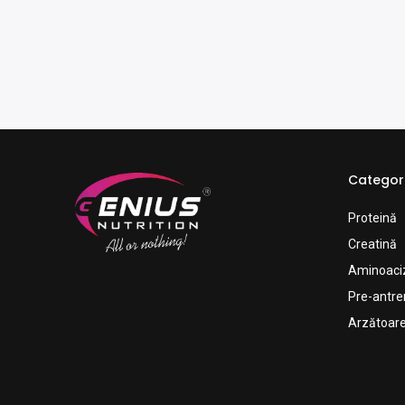
Categori
Proteină
Creatină
Aminoaci
Pre-antr
Arzătoare