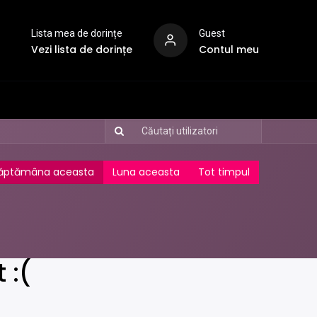
Lista mea de dorințe
Guest
Vezi lista de dorințe
Contul meu
ăptămâna aceasta
Luna aceasta
Tot timpul
 :(