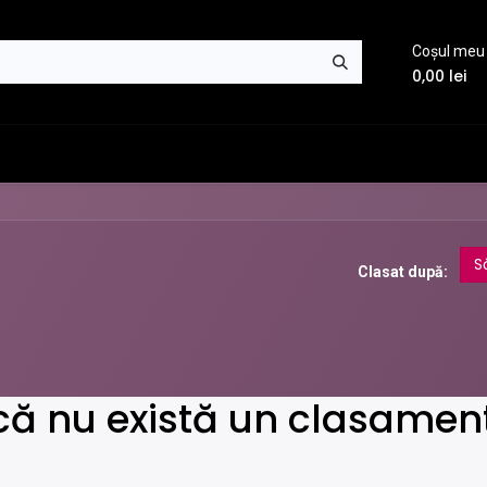
Coșul meu
0,00
lei
Blog
Contactează-ne
S
Clasat după:
că nu există un clasament