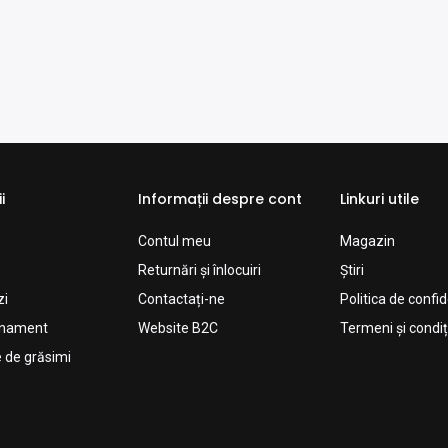
i
Informații despre cont
Linkuri utile
Contul meu
Magazin
Returnări și înlocuiri
Știri
zi
Contactați-ne
Politica de confid
enament
Website B2C
Termeni și condiți
 de grăsimi​